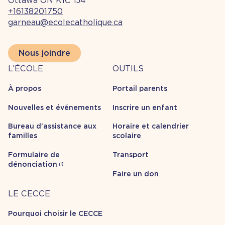
Ottawa ON K1C 1J4
+16138201750
garneau@ecolecatholique.ca
Nous joindre
À
Outils
L’ÉCOLE
OUTILS
propos
À propos
Portail parents
Nouvelles et événements
Inscrire un enfant
Bureau d'assistance aux
Horaire et calendrier
familles
scolaire
Formulaire de
Transport
dénonciation
Faire un don
Carrière
LE CECCE
Pourquoi choisir le CECCE