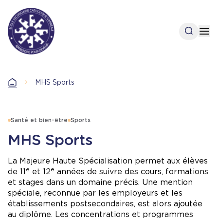
Aller
au
contenu
Open se
Op
principal
Accueil
MHS Sports
Accueil
Santé et bien-être
Sports
MHS Sports
La Majeure Haute Spécialisation permet aux élèves
e
e
de 11
et 12
années de suivre des cours, formations
et stages dans un domaine précis. Une mention
spéciale, reconnue par les employeurs et les
établissements postsecondaires, est alors ajoutée
au diplôme. Les concentrations et programmes