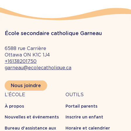
École secondaire catholique Garneau
6588 rue Carrière
Ottawa ON K1C 1J4
+16138201750
garneau@ecolecatholique.ca
Nous joindre
À
Outils
L’ÉCOLE
OUTILS
propos
À propos
Portail parents
Nouvelles et événements
Inscrire un enfant
Bureau d'assistance aux
Horaire et calendrier